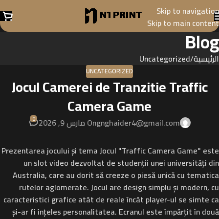
Skip to navigation
Skip to main content
Blog
الرئيسية
Uncategorized
UNCATEGORIZED
Jocul Camerei de Tranzitie Traffic
Camera Game
0
gnghaider4@gmail.com
On مارس 9, 2026
Prezentarea jocului și tema
Jocul "Traffic Camera Game" este
un slot video dezvoltat de studenții unei universități din
Australia, care au dorit să creeze o piesă unică cu tematica
rutelor aglomerate. Jocul are design simplu și modern, cu
caracteristici grafice atât de reale încât player-ul se simte ca
și-ar fi înțeles personalitatea. Ecranul este împărțit în două