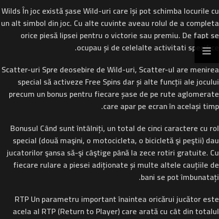
Wilds
În joc există șase Wild-uri care își pot schimba locurile cu
un alt simbol din joc. Cu alte cuvinte aveau rolul de a completa
orice piesă lipsei pentru o victorie sau premiu. De fapt se
ocupau și de celelalte activitati specifice.
Scatter-uri
Spre deosebire de Wild-uri, Scatter-ul are menirea
special să activeze Free Spins dar și alte funcții ale jocului
precum un bonus pentru fiecare șase de pe rute aglomerate
care apar pe ecran în același timp.
Bonusul
Când sunt întâlniți, un total de cinci caractere cu rol
special (două maşini, o motocicleta, o bicicletă şi peştii) dau
jucatorilor şansa să-şi câştige până la zece rotiri gratuite. Cu
fiecare rulare a piesei adiționate și multe altele cauțiile de
bani se pot îmbunatați.
RTP
Un parametru important înaintea oricărui jucător este
acela al RTP (Return to Player) care arată cu cât din totalul