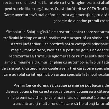
sectoare: unul destinat la rutele cu trafic aglomerate și altul
pentru cele liber curgătoare. Cu cât jucătorii se
CCTV Traffic
Game
aventurează mai adânc pe ruta aglomerațiuni, cu atât
șansele de a obține premii cresc.
Simbolurile
Soluția găsită de creatori pentru reprezentarea
traficului în timp ce arată realist este acoperită cu simboluri.
Astfel jucătorilor li se prezintă patru categorii principale:
mașini, motociclete, biciclete și pești de golf. Cât despre
reprezentarea traficului aglomerat ce nu mai este doar o
simplă imagine a drumurilor pline cu automobile. În plus față
de cele patru categorii principale avem trei caractere speciale
care au rolul să întreprindă o sarcină specială în timpul jocului.
Premii
Cei ce doresc să câștige premii se pot bucura de
diverse opțiuni. Fie că este vorba despre obținerea a câteva
mici premii sau chiar și cele mai mari, dar necesită o mare
concentrare și multe runde în care să fie atenți la totul.