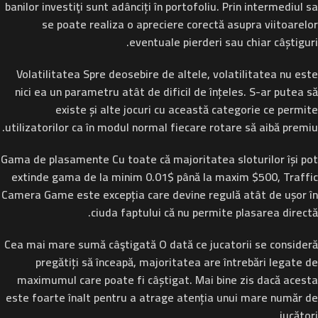
banilor investiţi sunt adânciți în portofoliu. Prin intermediul sa
se poate realiza o apreciere corectă asupra viitoarelor
eventuale pierderi sau chiar câștiguri.
Volatilitatea
Spre deosebire de altele, volatilitatea nu este
nici ea un parametru atât de dificil de înțeles. S-ar putea să
existe și alte jocuri cu această categorie ce permite
utilizatorilor ca în modul normal fiecare rotare să aibă premiu.
Gama de plasamente
Cu toate că majoritatea sloturilor își pot
extinde gama de la minim 0.01$ până la maxim $500, Traffic
Camera Game este excepția care devine regulă atât de ușor în
ciuda faptului că nu permite plasarea directă.
Cea mai mare sumă câştigată
O dată ce jucatorii se consideră
pregătiți să înceapă, majoritatea are întrebări legate de
maximumul care poate fi câștigat. Mai bine zis dacă acesta
este foarte înalt pentru a atrage atenția unui mare număr de
jucători.