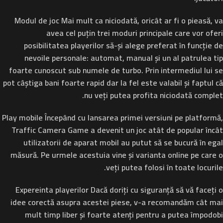
Modul de joc
Mai mult ca niciodată, oricât ar fi o pieasă, va
avea cel puțin trei moduri principale care vor oferi
posibilitatea playerilor să-și alege preferat în funcție de
nevoile personale: automat, manual și un al patrulea tip
foarte cunoscut sub numele de turbo. Prin intermediul lui se
pot câștiga bani foarte rapid dar la fel este valabil și faptul că
nu veți putea profita niciodată complet.
Play mobile
Începând cu lansarea primei versiuni pe platformă,
Traffic Camera Game a devenit un joc atât de popular încât
utilizatorii de aparat mobil au putut să se bucură în egal
măsură. Pe urmele acestuia vine și varianta online pe care o
veți putea folosi în toate locurile.
Expereinta playerilor
Dacă doriți cu siguranță să vă faceți o
idee corectă asupra acestei piese, v-a recomandăm cât mai
mult timp liber și foarte atenți pentru a putea împodobi