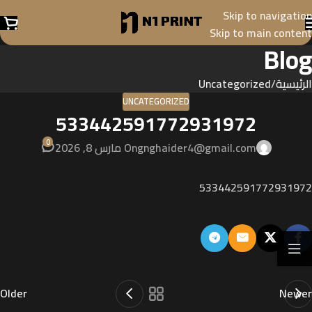
Skip to navigation
Skip to main content
Blog
الرئيسية
Uncategorized
UNCATEGORIZED
533442591772931972
0
gnghaider4@gmail.com
On مارس 8, 2026
533442591772931972
Older
Newer