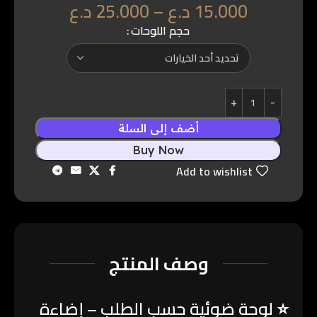
15.000
د.ع
–
25.000
د.ع
حجم اللوحات
أضف إلى السلة
Buy Now
Share:
Add to wishlist
وصف المنتج
⭐
لوحة ضوئية حسب الطلب – إضاءة