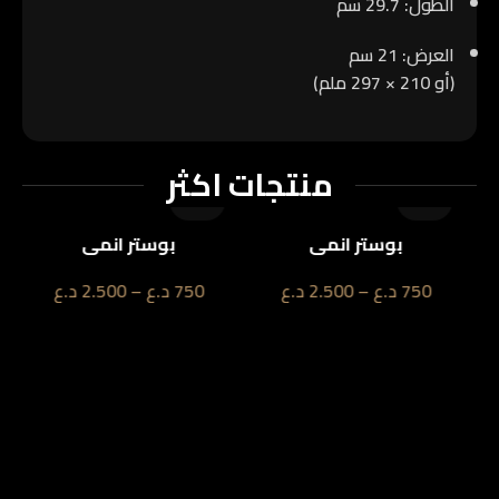
الطول:
29.7 سم
العرض:
21 سم
(أو 210 × 297 ملم)
منتجات اكثر
بوستر انمي
بوستر انمي
750
د.ع
–
2.500
د.ع
750
د.ع
–
2.500
د.ع
نمبر ون للطباعة | N1 Print