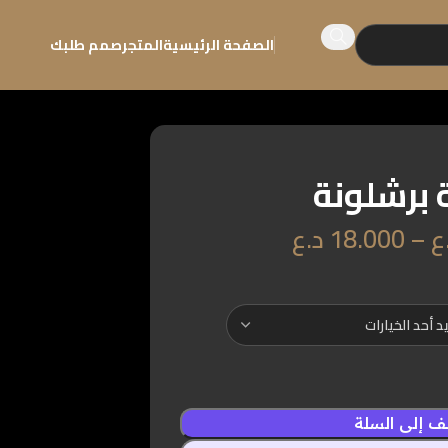
الصفحة الرئيسية
المتجر
صمم طلبك
 برشلونة
ع
–
18.000
د.ع
 إلى السلة