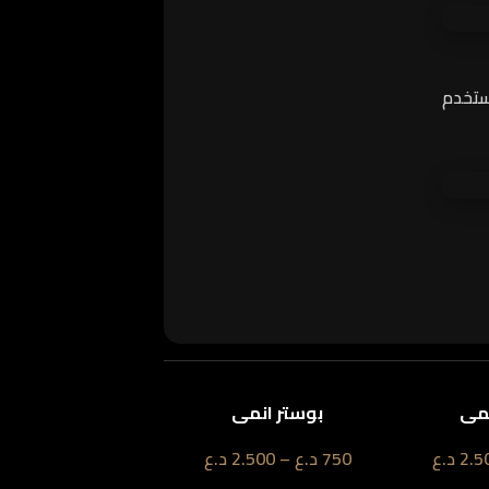
ستخدم
نمي
بوستر انمي
2.5
د.ع
750
د.ع
–
2.500
د.ع