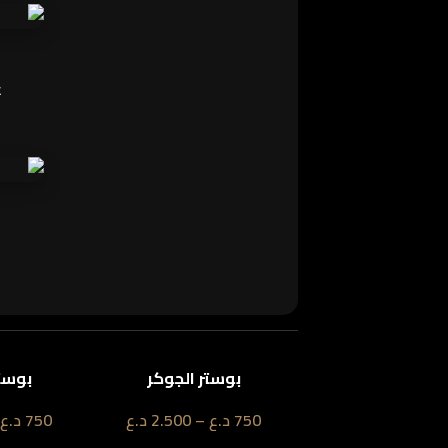
ع
بوستر الجوكر
بوستر
750
د.ع
–
2.500
د.ع
750
د.ع