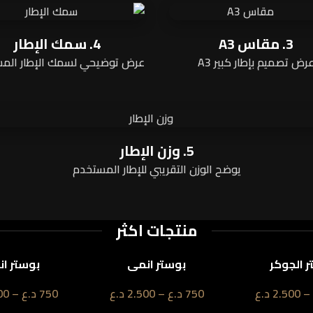
3. مقاس A3
4. سمك الإطار
رض تصميم بإطار كبير A3
عرض توضيحي لسمك الإطار الم
5. وزن الإطار
يوضح الوزن التقريبي للإطار المستخدم
منتجات اكثر
 الجوكر
بوستر انمي
بوستر ا
–
2.500
د.ع
750
د.ع
–
2.500
د.ع
750
د.ع
–
00