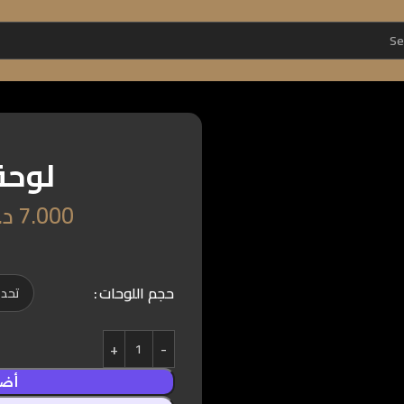
لوحة
7.000
د.
حجم اللوحات
أضف