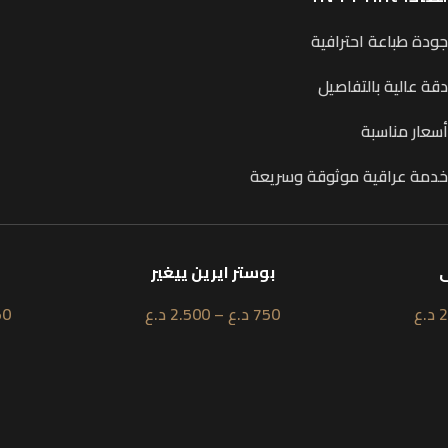
جودة طباعة احترافية
دقة عالية بالتفاصيل
أسعار مناسبة
خدمة عراقية موثوقة وسريعة
بوستر ايرين ييغير
بوستر برشلونة
750
د.ع
–
2.500
د.ع
750
د.ع
–
2.500