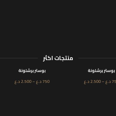
منتجات اكثر
بوستر برشلونة
بوست
د.ع
750
د.ع
–
2.500
د.ع
750
نمبر ون للطباعة | N1 Print