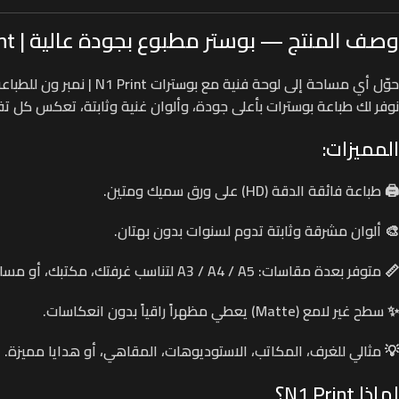
وصف المنتج — بوستر مطبوع بجودة عالية | N1 Print
حوّل أي مساحة إلى لوحة فنية مع بوسترات
N1 Print | نمبر ون للطباعة
نوفر لك طباعة بوسترات بأعلى جودة، وألوان غنية وثابتة، تعكس كل ت
المميزات:
🖨️
طباعة فائقة الدقة
(HD) على ورق سميك ومتين.
🎨
ألوان مشرقة وثابتة
تدوم لسنوات بدون بهتان.
📏
متوفر بعدة مقاسات
: A3 / A4 / A5 لتناسب غرفتك، مكتبك، أو مساحتك الخاصة.
✨
سطح غير لامع
(Matte) يعطي مظهراً راقياً بدون انعكاسات.
💡 مثالي للغرف، المكاتب، الاستوديوهات، المقاهي، أو هدايا مميزة.
لماذا N1 Print؟