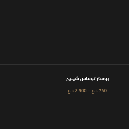
ر توماس شيلبي
بوستر ثور
د.ع
–
2.500
د.ع
750
د.ع
–
2.500
د.ع