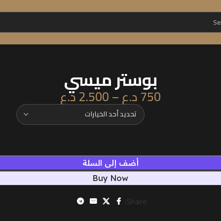
بوستر ميسي
750
د.ع
–
2.500
د.ع
أضف إلى السلة
Buy Now
Share: