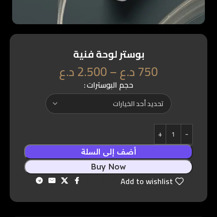
بوستر لوحة فنية
750
د.ع
–
2.500
د.ع
حجم البوسترات
أضف إلى السلة
Buy Now
Share:
Add to wishlist