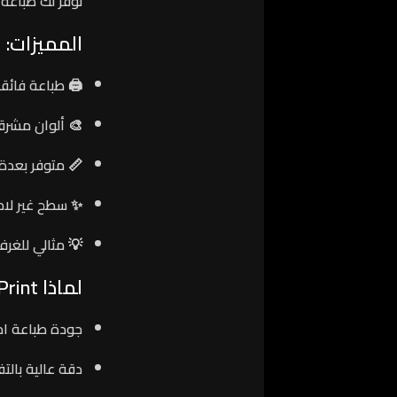
نوفر لك طباعة
المميزات:
🖨️
طباعة فائقة
🎨
ألوان مشرقة
📏
متوفر بعدة
✨
سطح غير لام
💡 مثالي للغرف
لماذا N1 Print؟
جودة طباعة اح
دقة عالية بالت