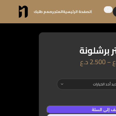
الصفحة الرئيسية
المتجر
صمم طلبك
 برشلونة
ع
–
2.500
د.ع
 إلى السلة