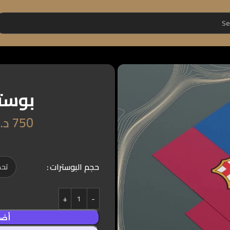
بوستر
750
د.
حجم البوسترات
أضف