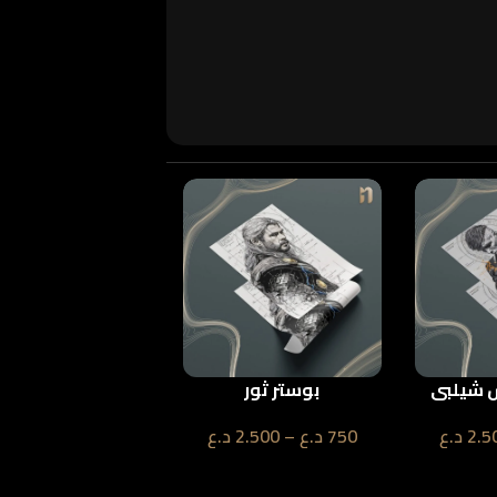
 شيلبي
بوستر ثور
بوستر چا
2.5
د.ع
750
د.ع
–
2.500
د.ع
750
د.ع
–
2.500