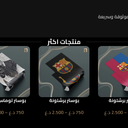
موثوقة وسريعة
منتجات اكثر
 برشلونة
بوستر برشلونة
بوستر توماس
–
2.500
د.ع
750
د.ع
–
2.500
د.ع
750
د.ع
–
00