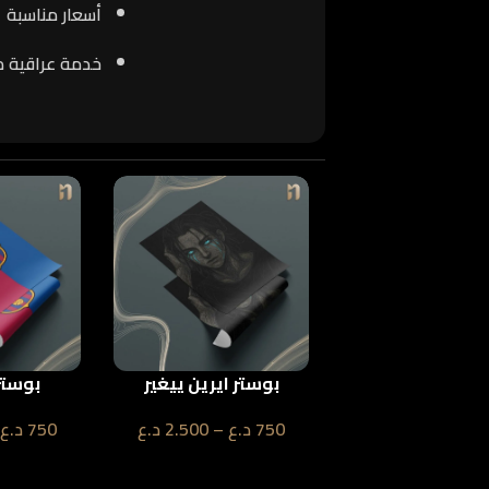
أسعار مناسبة
خدمة عراقية 
بوستر انمي
بوستر ايرين ييغير
بوستر
د.ع
–
2.500
د.ع
750
د.ع
–
2.500
د.ع
750
د.ع