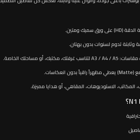
 بوسترات بأعلى جودة، وألوان غنية وثابتة، تعكس كل تفاصيل التصميم
 الدقة
(HD) على ورق سميك ومتين.
 وثابتة
تدوم لسنوات بدون بهتان.
 مقاسات
: A3 / A4 / A5 لتناسب غرفتك، مكتبك، أو مساحتك الخاصة.
ع
(Matte) يعطي مظهراً راقياً بدون انعكاسات.
، المكاتب، الاستوديوهات، المقاهي، أو هدايا مميزة.
ترافية
فاصيل