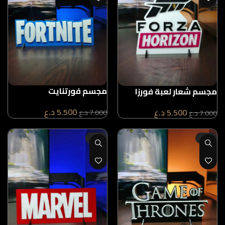
مجسم فورتنايت
مجسم شعار لعبة فورزا
هورايزن
5.500
د.ع
5.500
د.ع
7.000
د.ع
7.000
د.ع
-21%
-21%