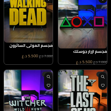
مجسم الموتى السائرون
مجسم ازرار جوستك
5.500
د.ع
7.000
د.ع
5.500
د.ع
7.000
د.ع
-21%
-21%