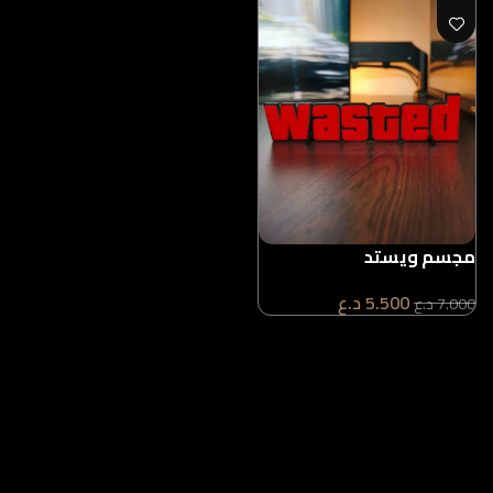
مجسم ويستد
5.500
د.ع
7.000
د.ع