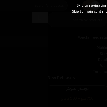
Skip to navigation
0
د.ع
Skip to main content
المتجر
لا توجد منتجات تتوافق مع اختيارك.
Popular requests
Diablo
Star
Dead
War
Turismo
New Releases
بوستر الجوكر
750
د.ع
–
2.500
د.ع