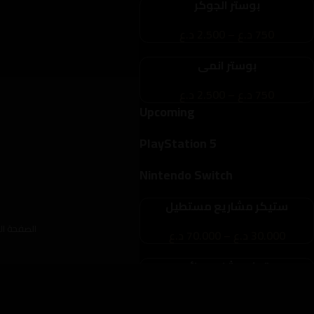
بوستر الجوكر
750
د.ع
–
2.500
د.ع
بوستر انمي
750
د.ع
–
2.500
د.ع
Upcoming
PlayStation 5
Nintendo Switch
ستيكر مشاريع مستطيل
الصفحة ال
30.000
د.ع
–
70.000
د.ع
ستيكر مشاريع دائري
15.000
د.ع
–
65.000
د.ع