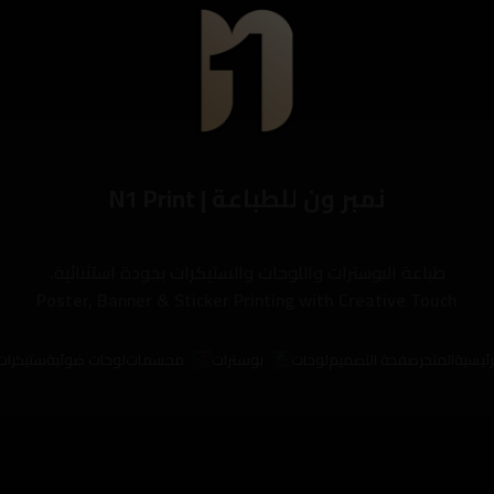
نمبر ون للطباعة | N1 Print
طباعة البوسترات واللوحات والستيكرات بجودة استثنائية.
Poster, Banner & Sticker Printing with Creative Touch
رئيسية
المتجر
صفحة التصميم
لوحات
بوسترات
مجسمات
لوحات ضوئية
ستيكرات